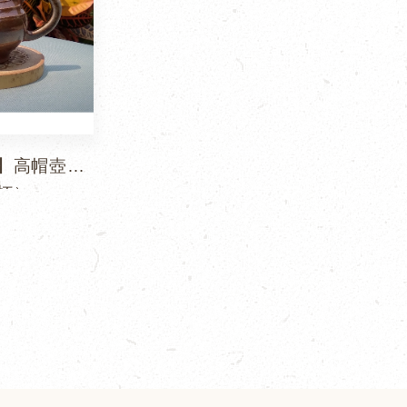
】高帽壺杯
杯）