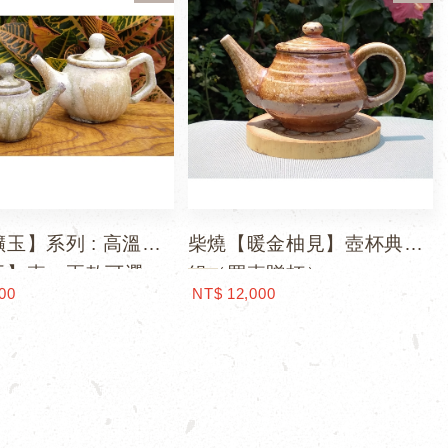
玉】系列 : 高溫柴
柴燒【暖金柚見】壺杯典藏
玉】壺，兩款可選
組（買壺贈杯）
00
NT$ 12,000