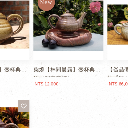
】壺杯典藏
柴燒【林間晨露】壺杯典藏
【焱晶礦
組（買壺贈杯）
燒【礦
NT$ 12,000
NT$ 66,0