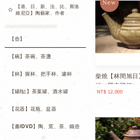
【港、日、新、法、比、斯洛
維尼亞】陶藝家、作者
【壺】
【碗】茶碗、茶盞
【杯】握杯、把手杯、濾杯
柴燒【林間旭日
組（買壺贈杯）
【罐/缸】茶葉罐、酒水罐
NT$ 12,000
【花器】花瓶、盆器
【書/DVD】陶、窯、茶、鐵壺