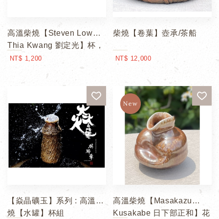
高溫柴燒【Steven Low
柴燒【卷葉】壺承/茶船
Thia Kwang 劉定光】杯，
三款可選
NT$ 1,200
NT$ 12,000
【焱晶礦玉】系列 : 高溫柴
高溫柴燒【Masakazu
燒【水罐】杯組
Kusakabe 日下部正和】花