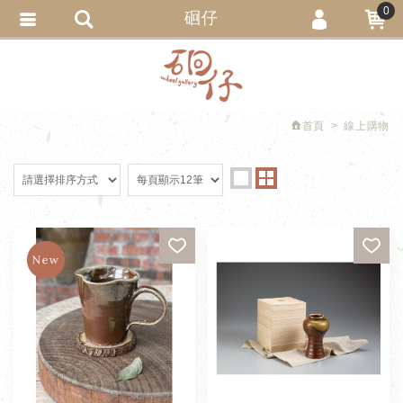
0
硘仔
會員登入
繁體中文
會員註冊
忘記密碼
首頁
線上購物
訂單查詢
追蹤清單
匯款通知