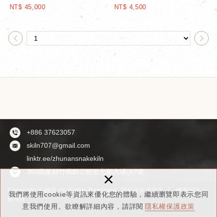
器
NT$ 45,000
NT$ 4,500
+886 37623057
skiln707@gmail.com
linktr.ee/zhunansnakekiln
350苗栗縣竹南鎮公館里七鄰大埔頂7號
×
Copyright © 硘仔 All Rights Reserved.
隱私權保護政策
網頁設計 :
我們將使用cookie等資訊來優化您的體驗，繼續瀏覽即表示您同
新視野
意我們使用。欲瞭解詳細內容，請詳閱
隱私權保護政策