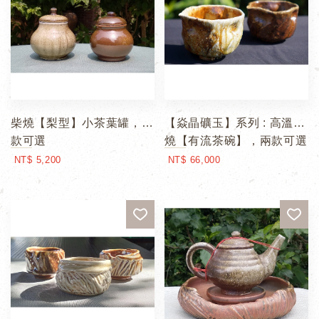
柴燒【梨型】小茶葉罐，兩
【焱晶礦玉】系列 : 高溫柴
款可選
燒【有流茶碗】，兩款可選
NT$ 5,200
NT$ 66,000