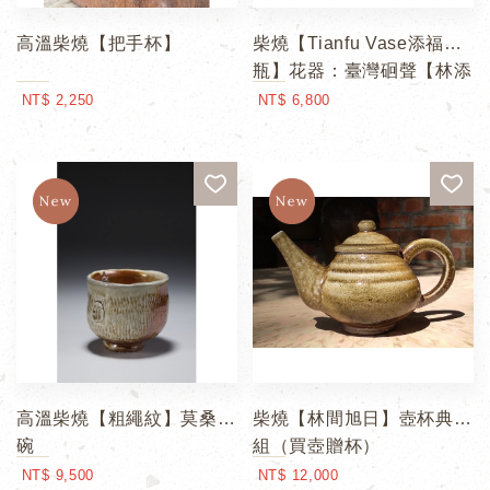
高溫柴燒【把手杯】
柴燒【Tianfu Vase添福
瓶】花器：臺灣硘聲【林添
福】紀念禮盒
NT$ 2,250
NT$ 6,800
高溫柴燒【粗繩紋】莫桑茶
柴燒【林間旭日】壺杯典藏
碗
組（買壺贈杯）
NT$ 9,500
NT$ 12,000