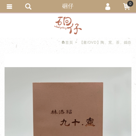
0
硘仔
會員登入
繁體中文
會員註冊
忘記密碼
首頁
【書/DVD】陶、窯、茶、鐵壺
訂單查詢
追蹤清單
匯款通知