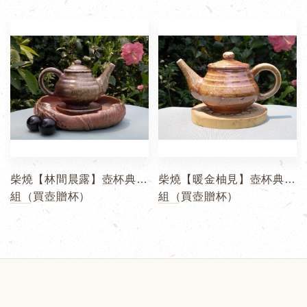
柴燒【林間晨露】壺杯典藏
柴燒【暖金柚見】壺杯典藏
組（買壺贈杯）
組（買壺贈杯）
1
2
3