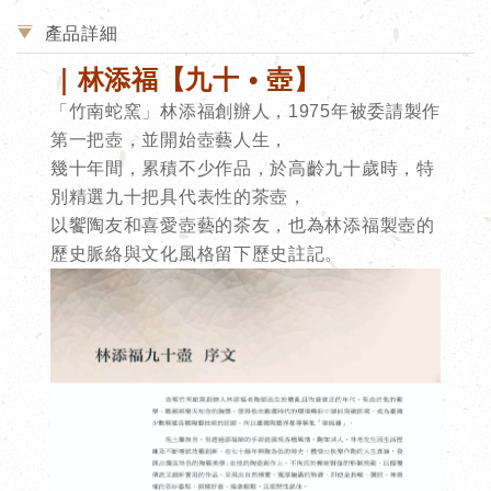
產品詳細
｜林添福【九十 • 壺】
「
竹南蛇窯
」林添福創辦人，1975年被委請
製作
第一把壺
，並
開始
壺藝人生，
幾十年間，累積不少作品，於高齡九十歲時，特
別精選九十把具代表性的茶壺，
以饗陶友和喜愛壺藝的茶友，也為林添福製壺的
歷史脈絡與文化風格留下歷史註記。