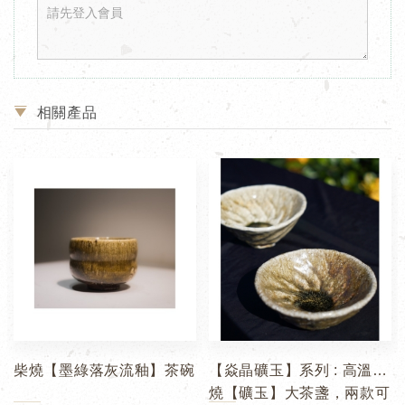
相關產品
柴燒【墨綠落灰流釉】茶碗
【焱晶礦玉】系列 : 高溫柴
燒【礦玉】大茶盞，兩款可