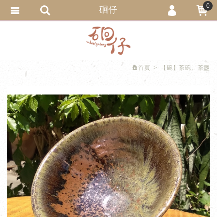
0
硘仔
會員登入
繁體中文
會員註冊
忘記密碼
首頁
【碗】茶碗、茶盞
訂單查詢
追蹤清單
匯款通知