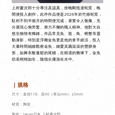
上村慶次郎
十分專注及認真，傍晚剛抵達蛇窯，晚
間便投入創作，此件作品便是2026年於竹南蛇窯，
駐村不到半個月的時間便完成，著實令人敬佩，充
分展現心無旁騖、努力不懈的職人精神。他對大自
然生物情有獨鍾，作品常見魚、龍，鳥、螃蟹等靈
動身影，特別是浮雕金魚更是他的拿手絕活，投入
大量時間細緻觀察金魚，
鍾愛其
圓滾滾的
豐腴身
形
，如舞衣般蓬鬆的
尾鰭
，
在精湛的雕琢下
，金魚
彷若栩栩如生，隨指尖優游在水中。
｜規格
尺寸：直徑118、高90（單位mm）±5mm
材質：陶瓷
製作：Japan日本 上村慶次郎