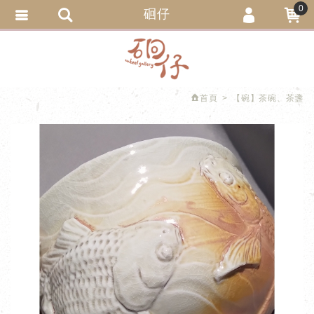
0
硘仔
會員登入
繁體中文
會員註冊
忘記密碼
首頁
【碗】茶碗、茶盞
訂單查詢
追蹤清單
匯款通知