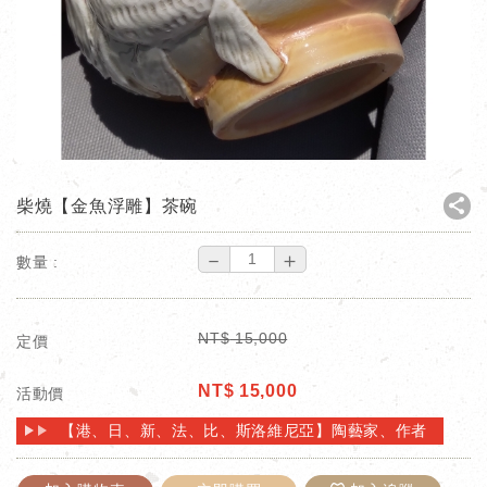
柴燒【金魚浮雕】茶碗
－
＋
數量 :
NT$
15,000
定價
NT$
15,000
活動價
【港、日、新、法、比、斯洛維尼亞】陶藝家、作者