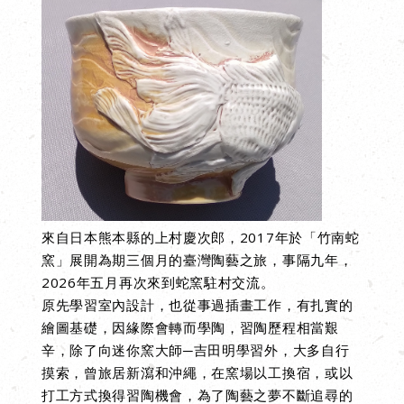
來自日本熊本縣的上村慶次郎，2017年於「竹南蛇
窯」展開為期三個月的臺灣陶藝之旅
，
事隔九年，
2026年五月再次來到蛇窯駐村交流。
原先學習室內設計，也從事過插畫工作，有扎實的
繪圖基礎，因緣際會轉而學陶，習陶歷程相當艱
辛，除了向迷你窯大師─吉田明學習外，大多自行
摸索，曾旅居新瀉和沖繩，在窯場以工換宿，或以
打工方式換得習陶機會，
為了陶藝之夢不斷追尋的