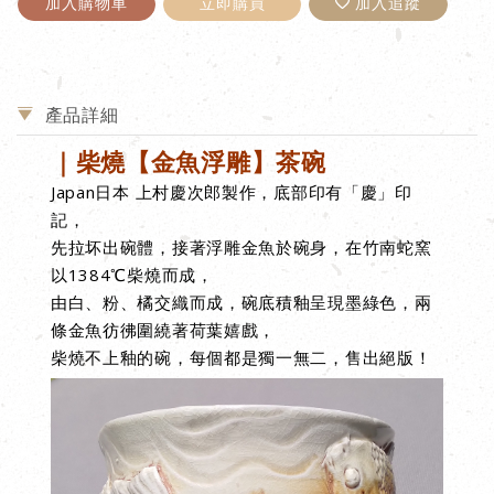
加入購物車
立即購買
加入追蹤
產品詳細
｜柴燒【金魚浮雕】茶碗
Japan日本
上村慶次郎
製作，
底部印有「慶」印
記，
先拉坏出碗體，接著浮雕
金魚
於碗身，在竹南蛇窯
以1384℃柴燒而成
，
由白、粉、橘交織而成，碗底積釉呈現墨綠色，兩
條金魚彷彿圍繞著荷葉嬉戲
，
柴燒不上釉的碗，每個都是獨一無二，售出絕版！