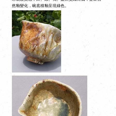
然釉變化，碗底積釉呈現綠色。