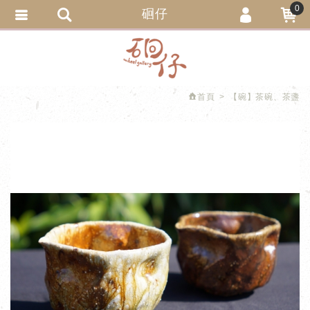
0
硘仔
會員登入
繁體中文
會員註冊
忘記密碼
首頁
【碗】茶碗、茶盞
訂單查詢
追蹤清單
匯款通知