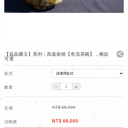
【焱晶礦玉】系列 : 高溫柴燒【有流茶碗】，兩款
可選
款式
－
＋
數量 :
NT$
66,000
定價
NT$
66,000
活動價