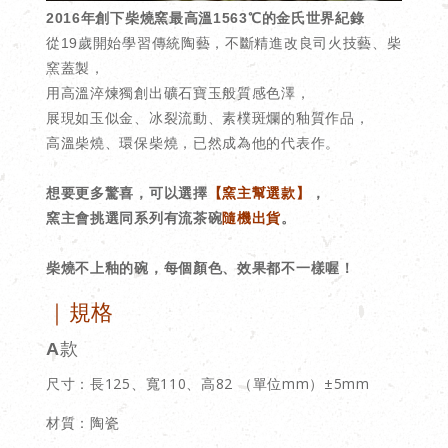
2016年創下柴燒窯最高溫1563℃的金氏世界紀錄
從19歲開始學習傳統陶藝，不斷精進改良司火技藝、柴
窯蓋製，
用高溫淬煉獨創出礦石寶玉般質感色澤，
展現如玉似金、冰裂流動、素樸斑爛的釉質作品，
高溫柴燒、環保柴燒，已然成為他的代表作。
想要更多驚喜，可以選擇
【窯主幫選款】
，
窯主會挑選同系列有流茶碗
隨機出貨
。
柴燒不上釉的碗，每個顏色、效果都不一樣喔！
｜規格
A款
尺寸：長125、寬110、高82 （單位mm）±5mm
材質：陶瓷