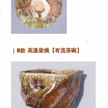
｜B
款
高溫柴燒【有流茶碗】