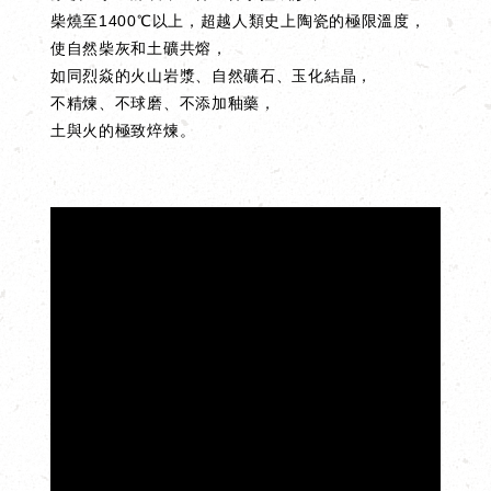
柴燒至1400℃以上，超越人類史上陶瓷的極限溫度
，
使自然柴灰和土礦共熔
，
如同烈焱的火山岩漿、自然礦石、玉化結晶
，
不精煉、不球磨、不添加釉藥
，
土與火的極致焠煉。