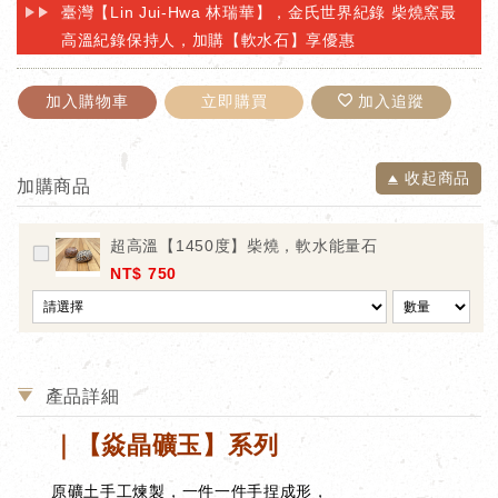
臺灣【Lin Jui-Hwa 林瑞華】，金氏世界紀錄 柴燒窯最
高溫紀錄保持人，加購【軟水石】享優惠
加入購物車
立即購買
加入追蹤
收起商品
加購商品
超高溫【1450度】柴燒，軟水能量石
NT$ 750
產品詳細
｜【焱晶礦玉】系列
原礦土手工煉製，一件一件手捏成形
，