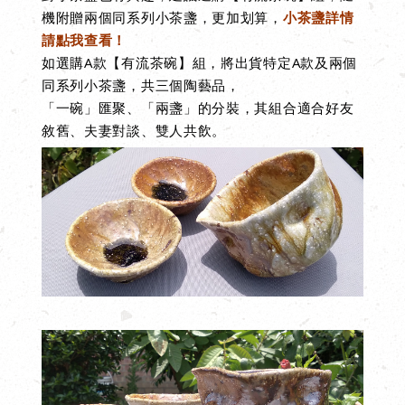
機附贈兩個同系列小茶盞，更加划算，
小茶盞詳情
請點我查看！
如選購A款【有流茶碗】組，將出貨特定A款及兩個
同系列小茶盞
，共三個陶藝品，
「
一碗」匯聚、
「
兩盞」的分裝，其
組合
適合好友
敘舊、夫妻對談、雙人共飲。