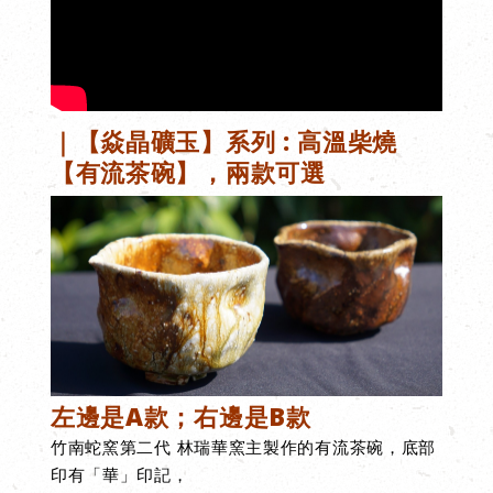
｜【焱晶礦玉】系列 : 高溫柴燒
【有流茶碗】，兩款可選
左邊是A款；右邊是B
款
竹南蛇窯第二代 林瑞華窯主製作的有流茶碗，底部
印有「華」印記，