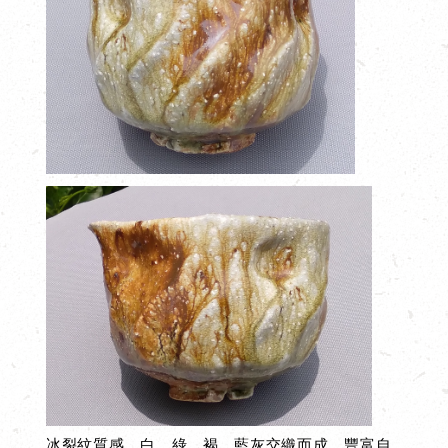
冰裂紋質感，白、綠、褐、藍灰交織而成，豐富自