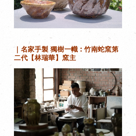
｜名家手製 獨樹一幟
:
竹南蛇窯第
二代【林瑞華】窯主