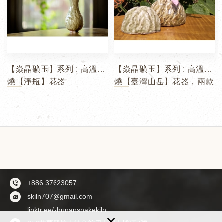
【焱晶礦玉】系列 : 高溫柴
【焱晶礦玉】系列 : 高溫柴
燒【淨瓶】花器
燒【臺灣山岳】花器，兩款
1
2
3
4
可選
+886 37623057
skiln707@gmail.com
linktr.ee/zhunansnakekiln
×