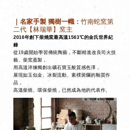
｜名家手製 獨樹一幟
:
竹南蛇窯第
二代【林瑞華】窯主
2016年創下柴燒窯最高溫1563℃的金氏世界紀
錄
從19歲開始學習傳統陶藝，不斷精進改良司火技
藝、柴窯蓋製，
用高溫淬煉獨創出礦石寶玉般質感色澤，
展現如玉似金、冰裂流動、素樸斑爛的釉質作
品，
高溫柴燒、環保柴燒，已然成為他的代表作。