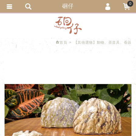
0
硘仔
會員登入
繁體中文
會員註冊
忘記密碼
首頁
【其他選物】動物、茶道具、香器
訂單查詢
追蹤清單
匯款通知