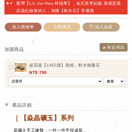
臺灣【Lin Jui-Hwa 林瑞華】，金氏世界紀錄 柴燒窯最
高溫紀錄保持人，加購【軟水石】享優惠
加入購物車
立即購買
加入追蹤
收起商品
加購商品
超高溫【1450度】柴燒，軟水能量石
NT$ 750
產品詳細
｜【焱晶礦玉】系列
原礦土手工煉製，一件一件手捏成形，