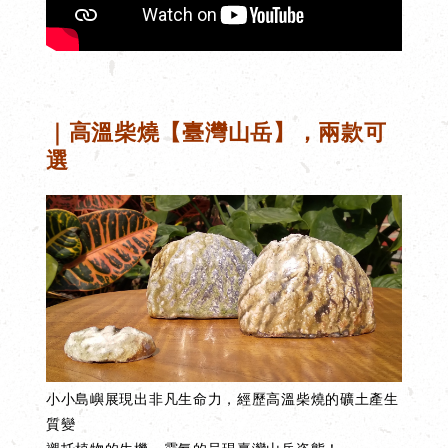
｜高溫柴燒【臺灣山岳】，兩款可
選
小小島嶼展現出非凡生命力，經歷高溫柴燒的礦土產生
質變