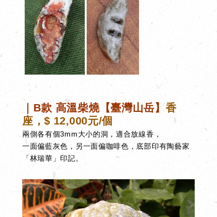
｜B
款
高溫柴燒【臺灣山岳】
香
座，
$
12,000元/個
兩側各有個3mm大小的洞，適合放線香，
一面偏藍灰色，另一面偏咖啡色，底部印有
陶藝家
「林瑞華」印記。