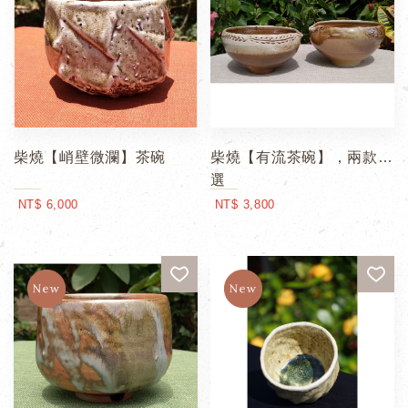
柴燒【峭壁微瀾】茶碗
柴燒【有流茶碗】，兩款可
選
NT$ 6,000
NT$ 3,800