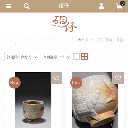
0
硘仔
會員登入
繁體中文
會員註冊
忘記密碼
首頁
【碗】茶碗、茶盞
訂單查詢
追蹤清單
匯款通知