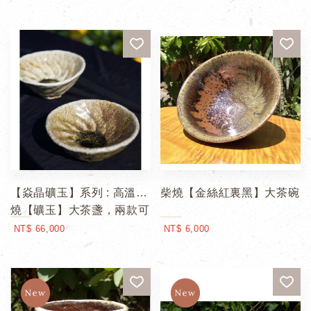
【焱晶礦玉】系列 : 高溫柴
柴燒【金絲紅裏黑】大茶碗
燒【礦玉】大茶盞，兩款可
選
NT$ 66,000
NT$ 6,000