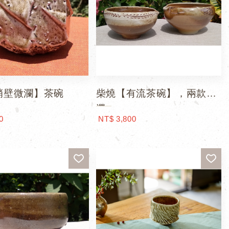
峭壁微瀾】茶碗
柴燒【有流茶碗】，兩款可
選
0
NT$ 3,800