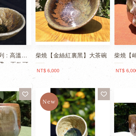
 : 高溫柴
柴燒【金絲紅裏黑】大茶碗
柴燒【
盞，兩款可
NT$ 6,000
NT$ 6,00