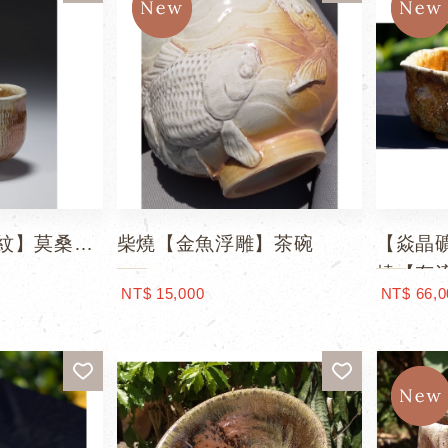
紋】莫桑茶
柴燒【金魚浮雕】茶碗
【焱晶礦
燒【有
NT$ 15,000
NT$ 66,0