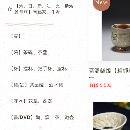
【港、日、新、法、比、斯洛
維尼亞】陶藝家、作者
【壺】
【碗】茶碗、茶盞
【杯】握杯、把手杯、濾杯
高溫柴燒【粗繩
碗
【罐/缸】茶葉罐、酒水罐
NT$ 9,500
【花器】花瓶、盆器
【書/DVD】陶、窯、茶、鐵壺