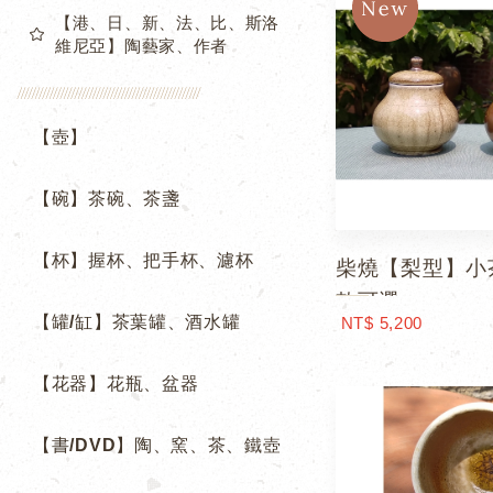
【港、日、新、法、比、斯洛
維尼亞】陶藝家、作者
【壺】
【碗】茶碗、茶盞
【杯】握杯、把手杯、濾杯
柴燒【梨型】小
款可選
【罐/缸】茶葉罐、酒水罐
NT$ 5,200
【花器】花瓶、盆器
【書/DVD】陶、窯、茶、鐵壺