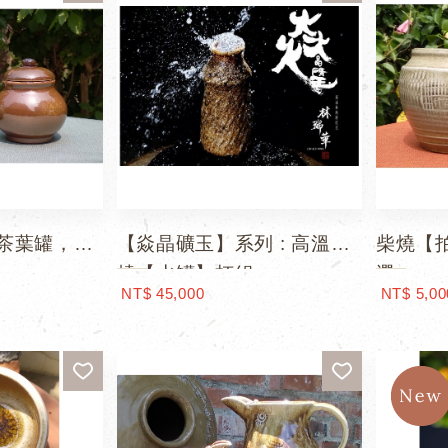
茶葉罐，兩
【焱晶礦玉】系列 : 高溫柴
柴燒【
燒【水罐】杯組
選
NT$ 45,000
NT$ 5,00