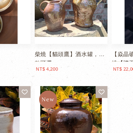
柴燒【貓頭鷹】酒水罐，兩
【焱晶礦
款可選
燒【礦
NT$ 4,200
NT$ 22,0