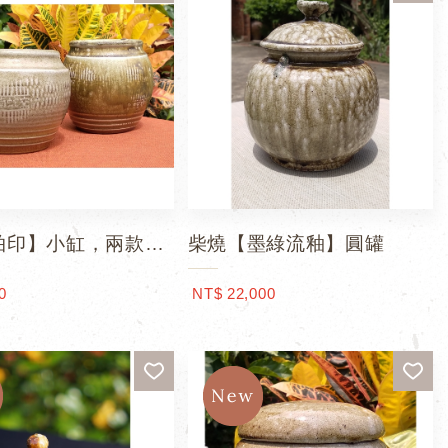
拍印】小缸，兩款可
柴燒【墨綠流釉】圓罐
0
NT$ 22,000