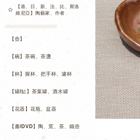
【港、日、新、法、比、斯洛
維尼亞】陶藝家、作者
【壺】
【碗】茶碗、茶盞
【杯】握杯、把手杯、濾杯
【罐/缸】茶葉罐、酒水罐
【花器】花瓶、盆器
【書/DVD】陶、窯、茶、鐵壺