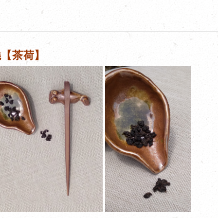
燒【茶荷】