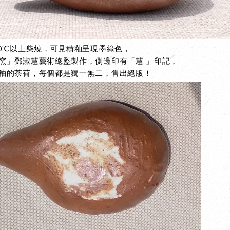
00℃以上柴燒，可見積釉呈現墨綠色，
窯
」
鄧淑慧藝術總監製作，側邊
印有「慧
」
印記，
釉的茶荷，每個都是獨一無二，售出絕版！