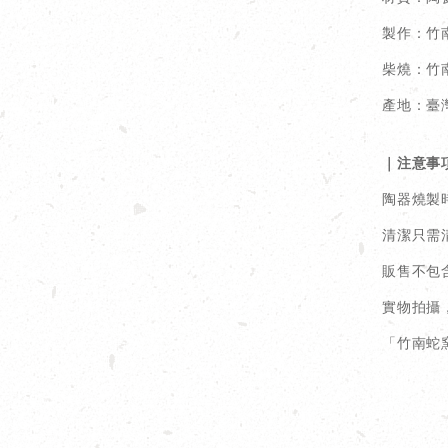
製作：竹
柴燒：竹
產地：臺
｜注意事
陶器燒製
清潔只需
販售不包
實物拍攝
「竹南蛇