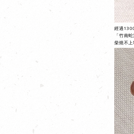
經過13
「
竹南蛇
柴燒不上