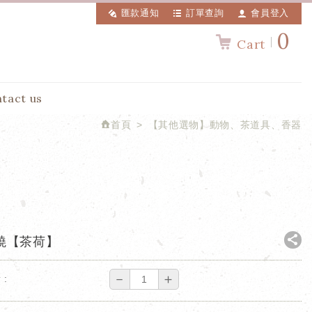
匯款通知
訂單查詢
會員登入
0
Cart
tact us
首頁
【其他選物】動物、茶道具、香器
燒【茶荷】
－
＋
 :