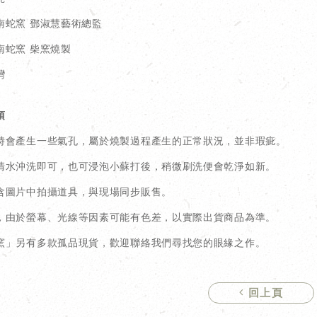
南蛇窯 鄧淑慧藝術總監
南蛇窯 柴窯燒製
灣
項
時會產生一些氣孔，屬於燒製過程產生的正常狀況，並非瑕疵。
清水沖洗即可，也可浸泡小蘇打後，稍微刷洗便會乾淨如新。
含圖片中拍攝道具，與現場同步販售。
，由於螢幕、光線等因素可能有色差，以實際出貨商品為準。
窯」另有多款孤品現貨，歡迎聯絡我們尋找您的眼緣之作。
回上頁