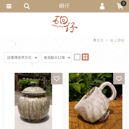
0
硘仔
會員登入
繁體中文
會員註冊
忘記密碼
首頁
線上購物
訂單查詢
追蹤清單
匯款通知