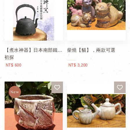
【煮水神器】日本南部鐵壺
柴燒【貓】，兩款可選
初探
NT$ 600
NT$ 3,200