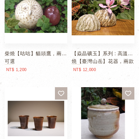
柴燒【咕咕】貓頭鷹，兩款
【焱晶礦玉】系列 : 高溫柴
可選
燒【臺灣山岳】花器，兩款
可選
NT$ 1,200
NT$ 12,000