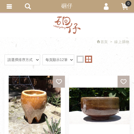
0
硘仔
會員登入
繁體中文
會員註冊
忘記密碼
首頁
線上購物
訂單查詢
追蹤清單
匯款通知