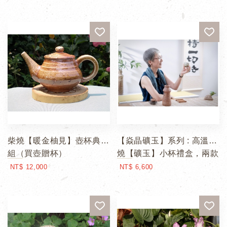
柴燒【暖金柚見】壺杯典藏
【焱晶礦玉】系列 : 高溫柴
組（買壺贈杯）
燒【礦玉】小杯禮盒，兩款
可選
NT$ 12,000
NT$ 6,600